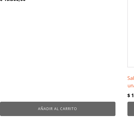
Sal
un
$
1
AÑADIR AL CARRITO