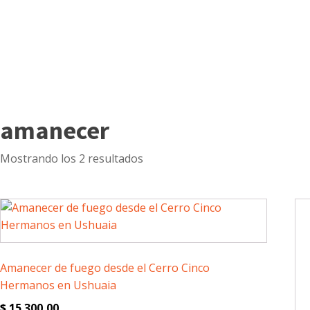
amanecer
Ordenado
Mostrando los 2 resultados
por
puntuación
media
Amanecer de fuego desde el Cerro Cinco
Hermanos en Ushuaia
$
15.300,00