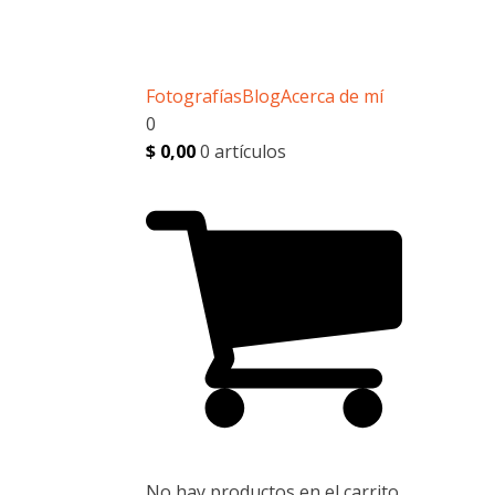
Fotografías
Blog
Acerca de mí
0
$
0,00
0 artículos
No hay productos en el carrito.