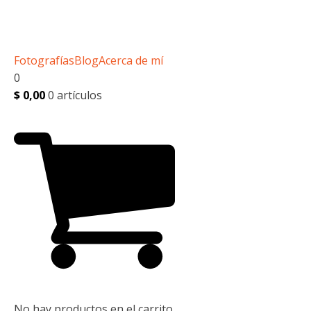
Fotografías
Blog
Acerca de mí
0
$
0,00
0 artículos
No hay productos en el carrito.