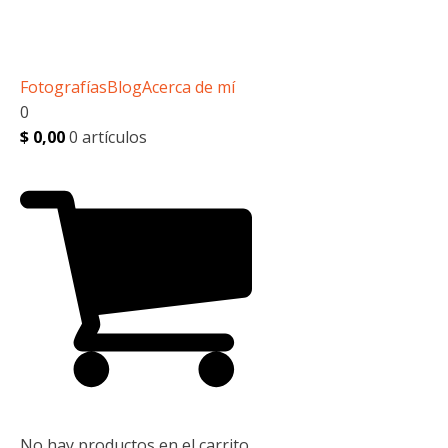
Fotografías
Blog
Acerca de mí
0
$
0,00
0 artículos
No hay productos en el carrito.